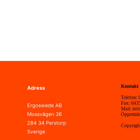
Kontakt
Adress
Telefon:
Fax: 043
Ergoswede AB
Mail: in
Mossvägen 36
Öppettide
284 34 Perstorp
Copyrig
Sverige