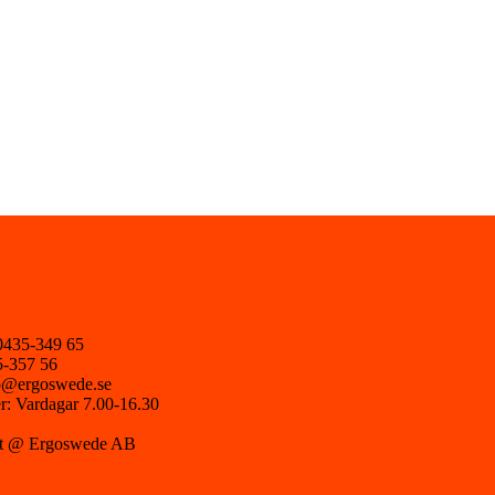
 0435-349 65
5-357 56
fo@ergoswede.se
r: Vardagar 7.00-16.30
ht @ Ergoswede AB