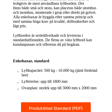
troligtvis de mest användbara lyftborden. Det
finns både små och stora, kan placeras både utomhus
och inomhus, monterade i grop eller direkt på golvet.
Alla enkelsaxar är byggda efter samma princip och
med samma höga krav på kvalité, driftssäkerhet och
lågt pris.
Lyftborden är serietillverkade och levereras i
standardutföranden. De flesta av våra lyftbord kan
kundanpassas och offereras då på begäran.
Enkelsaxar, standard
Lyftkapacitet: 500 kg - 10.000 kg (jämt fördelad
last)
Lyftrörelse: upp till 1800 mm
Ovanplan: storlek upp till 3000 mm x 2000 mm
Produktblad Standard (PDF)