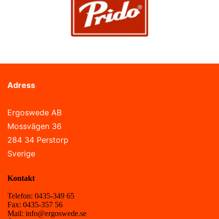
Adress
Ergoswede AB
Mossvägen 36
284 34 Perstorp
Sverige
Kontakt
Telefon: 0435-349 65
Fax: 0435-357 56
Mail: info@ergoswede.se